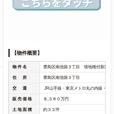
【物件概要】
物 件 名
豊島区南池袋３丁目 借地権付新築戸
住 所
豊島区南池袋３丁目
交 通
JR山手線・東京メトロ丸の内線・西
販 売 価 格
８,３８０万円
土 地 面 積
約３２坪