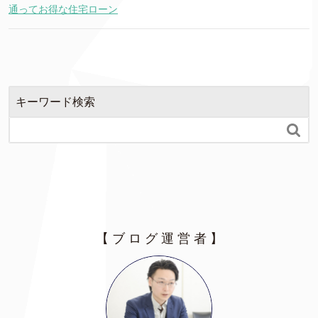
通ってお得な住宅ローン
キーワード検索

【 ブ ロ グ 運 営 者 】