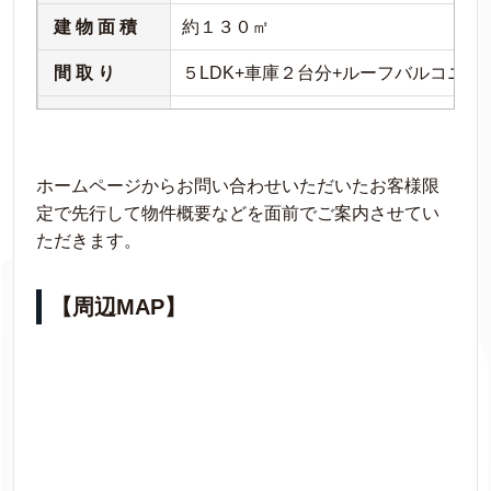
建 物 面 積
約１３０㎡
間 取 り
５LDK+車庫２台分+ルーフバルコニー
構 造
木造３階建
土 地 権 利
賃借権（旧法借地権）
ホームページからお問い合わせいただいたお客様限
現 況
更地
定で先行して物件概要などを面前でご案内させてい
ただきます。
引き渡し時期
2022年9月予定
販売開始時期
2022年3月予定
【周辺MAP】
接 道
南向き 公道 約５ｍ