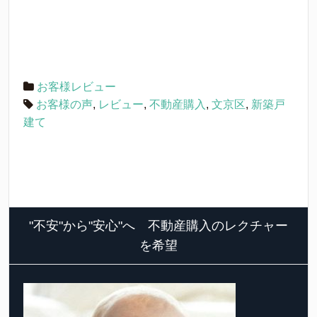
お客様レビュー
お客様の声
,
レビュー
,
不動産購入
,
文京区
,
新築戸
建て
"不安"から"安心"へ 不動産購入のレクチャー
を希望